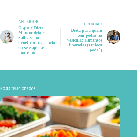
ANTERIOR
PRÓXIMO
O que é Dieta
Dieta para quem
Mitocondrial?
tem pedra na
Saiba se há
vesícula: alimentos
benefícios reais nela
liberados (tapioca
ou se é apenas
pode?)
modismo
Posts relacionados