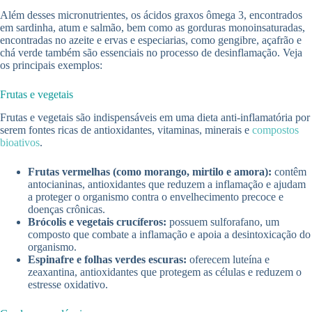
Além desses micronutrientes, os ácidos graxos ômega 3, encontrados
em sardinha, atum e salmão, bem como as gorduras monoinsaturadas,
encontradas no azeite e ervas e especiarias, como gengibre, açafrão e
chá verde também são essenciais no processo de desinflamação. Veja
os principais exemplos:
Frutas e vegetais
Frutas e vegetais são indispensáveis em uma dieta anti-inflamatória por
serem fontes ricas de antioxidantes, vitaminas, minerais e
compostos
bioativos
.
Frutas vermelhas (como morango, mirtilo e amora):
contêm
antocianinas, antioxidantes que reduzem a inflamação e ajudam
a proteger o organismo contra o envelhecimento precoce e
doenças crônicas.
Brócolis e vegetais crucíferos:
possuem sulforafano, um
composto que combate a inflamação e apoia a desintoxicação do
organismo.
Espinafre e folhas verdes escuras:
oferecem luteína e
zeaxantina, antioxidantes que protegem as células e reduzem o
estresse oxidativo.