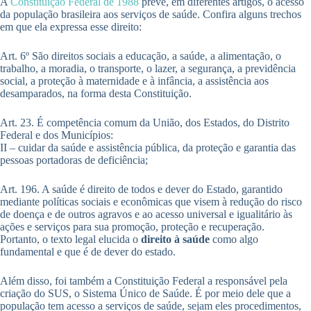
A
Constituição Federal de 1988
prevê, em diferentes artigos, o acesso
da população brasileira aos serviços de saúde. Confira alguns trechos
em que ela expressa esse direito:
Art. 6º São direitos sociais a educação, a saúde, a alimentação, o
trabalho, a moradia, o transporte, o lazer, a segurança, a previdência
social, a proteção à maternidade e à infância, a assistência aos
desamparados, na forma desta Constituição.
Art. 23. É competência comum da União, dos Estados, do Distrito
Federal e dos Municípios:
II – cuidar da saúde e assistência pública, da proteção e garantia das
pessoas portadoras de deficiência;
Art. 196. A saúde é direito de todos e dever do Estado, garantido
mediante políticas sociais e econômicas que visem à redução do risco
de doença e de outros agravos e ao acesso universal e igualitário às
ações e serviços para sua promoção, proteção e recuperação.
Portanto, o texto legal elucida o
direito à saúde
como algo
fundamental e que é de dever do estado.
Além disso, foi também a Constituição Federal a responsável pela
criação do SUS, o Sistema Único de Saúde. É por meio dele que a
população tem acesso a serviços de saúde, sejam eles procedimentos,