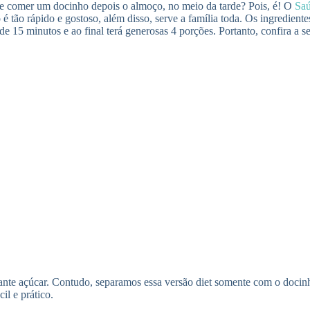
e comer um docinho depois o almoço, no meio da tarde? Pois, é! O
Sa
o é tão rápido e gostoso, além disso, serve a família toda. Os ingredien
e 15 minutos e ao final terá generosas 4 porções. Portanto, confira a se
ante açúcar. Contudo, separamos essa versão diet somente com o docinho
il e prático.