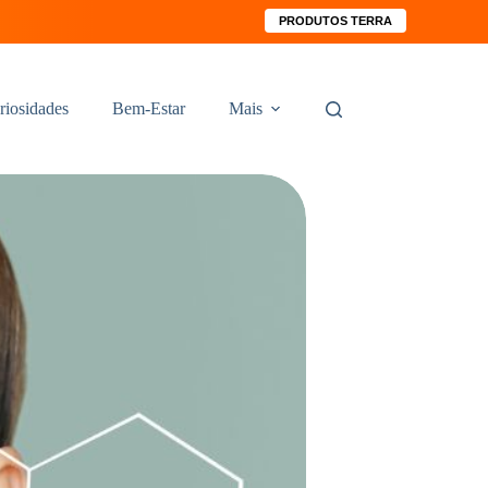
PRODUTOS TERRA
riosidades
Bem-Estar
Mais