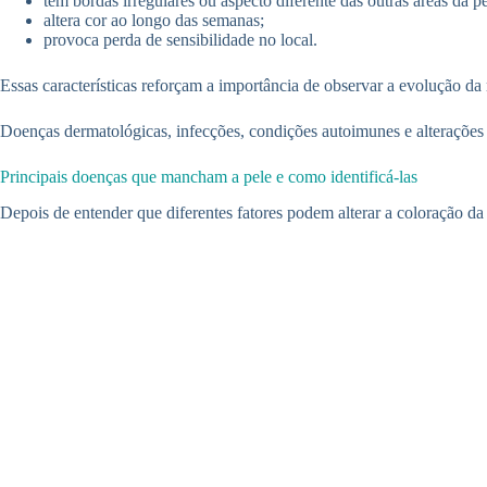
tem bordas irregulares ou aspecto diferente das outras áreas da pe
altera cor ao longo das semanas;
provoca perda de sensibilidade no local.
Essas características reforçam a importância de observar a evolução da
Doenças dermatológicas, infecções, condições autoimunes e alteraçõe
Principais doenças que mancham a pele e como identificá-las
Depois de entender que diferentes fatores podem alterar a coloração d