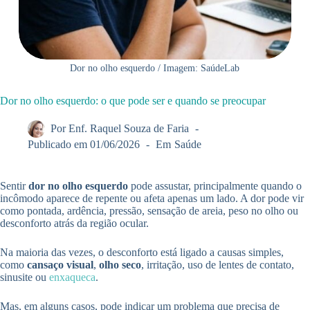
Dor no olho esquerdo / Imagem: SaúdeLab
Dor no olho esquerdo: o que pode ser e quando se preocupar
Por
Enf. Raquel Souza de Faria
Publicado em
01/06/2026
Em
Saúde
Sentir
dor no olho esquerdo
pode assustar, principalmente quando o
incômodo aparece de repente ou afeta apenas um lado. A dor pode vir
como pontada, ardência, pressão, sensação de areia, peso no olho ou
desconforto atrás da região ocular.
Na maioria das vezes, o desconforto está ligado a causas simples,
como
cansaço visual
,
olho seco
, irritação, uso de lentes de contato,
sinusite ou
enxaqueca
.
Mas, em alguns casos, pode indicar um problema que precisa de