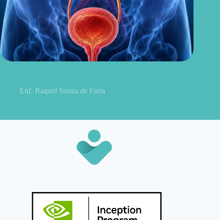
Sintomas de pielonefrite: sinais que podem indicar infecção
renal
Enf. Raquel Souza de Faria