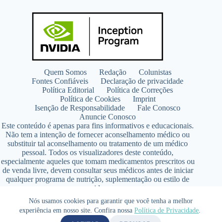
Quem Somos
Redação
Colunistas
Fontes Confiáveis
Declaração de privacidade
Política Editorial
Política de Correções
Política de Cookies
Imprint
Isenção de Responsabilidade
Fale Conosco
Anuncie Conosco
Este conteúdo é apenas para fins informativos e educacionais.
Não tem a intenção de fornecer aconselhamento médico ou
substituir tal aconselhamento ou tratamento de um médico
pessoal. Todos os visualizadores deste conteúdo,
especialmente aqueles que tomam medicamentos prescritos ou
de venda livre, devem consultar seus médicos antes de iniciar
qualquer programa de nutrição, suplementação ou estilo de
vida.
Copyright © 2026 - SaúdeLAB.com pertence ao grupo
Nós usamos cookies para garantir que você tenha a melhor
VKCF Soluções Digitais Ltda - CNPJ n° 43.726.917/0001-80
experiência em nosso site. Confira nossa
Política de Privacidade
.
- Contato +55 (65) 99813- 4203 - Responsável Técnica: