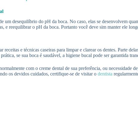
al
as de um desequilíbrio do pH da boca. No caso, elas se desenvolvem qu
elas, e reequilibrar o pH da boca. Portanto você deve sim manter ele lon
eceitas e técnicas caseiras para limpar e clarear os dentes. Parte delas
 prática, se sua boca é saudável, a higiene bucal pode ser garantida t
tes normalmente com o creme dental de sua preferência, ou necessidade 
do os devidos cuidados, certifique-se de visitar o
dentista
regularment