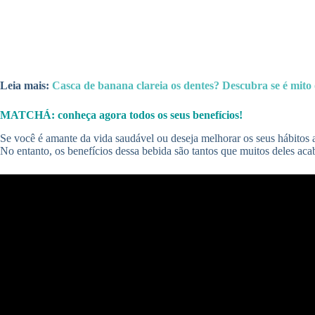
Leia mais:
Casca de banana clareia os dentes? Descubra se é mito
MATCHÁ: conheça agora todos os seus benefícios!
Se você é amante da vida saudável ou deseja melhorar os seus hábitos a
No entanto, os benefícios dessa bebida são tantos que muitos deles a