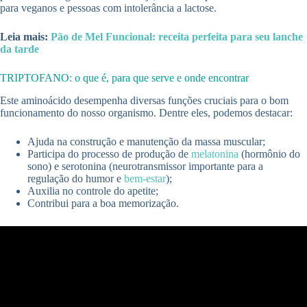
para veganos e pessoas com intolerância a lactose.
Leia mais:
Pão de Mel Funcional: receita perfeita para seu lanche
da tarde
TRIPTOFANO: o que é, para que serve e onde encontrar
Este aminoácido desempenha diversas funções cruciais para o bom
funcionamento do nosso organismo. Dentre eles, podemos destacar:
Ajuda na construção e manutenção da massa muscular;
Participa do processo de produção de
melatonina
(hormônio do
sono) e serotonina (neurotransmissor importante para a
regulação do humor e
bem-estar
);
Auxilia no controle do apetite;
Contribui para a boa memorização.