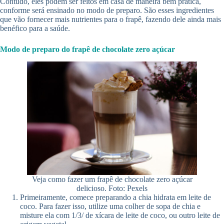
Contudo, eles podem ser feitos em casa de maneira bem prática,
conforme será ensinado no modo de preparo. São esses ingredientes
que vão fornecer mais nutrientes para o frapê, fazendo dele ainda mais
benéfico para a saúde.
Modo de preparo do frapê de chocolate zero açúcar
Veja como fazer um frapê de chocolate zero açúcar
delicioso. Foto: Pexels
Primeiramente, comece preparando a chia hidrata em leite de
coco. Para fazer isso, utilize uma colher de sopa de chia e
misture ela com 1/3/ de xícara de leite de coco, ou outro leite de