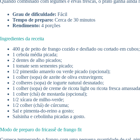
Quando combinado com legumes e ervas frescas, o prato ganha ainda mais
Grau de dificuldade:
Fácil
Tempo de preparo:
Cerca de 30 minutos
Rendimento:
4 porções
Ingredientes da receita
400 g de peito de frango cozido e desfiado ou cortado em cubos;
1 cebola média picada;
2 dentes de alho picados;
1 tomate sem sementes picado;
1/2 pimentão amarelo ou verde picado (opcional);
1 colher (sopa) de azeite de oliva extravirgem;
2 colheres (sopa) de iogurte natural desnatado;
1 colher (sopa) de creme de ricota light ou ricota fresca amassada
1 colher (chá) de mostarda (opcional);
1/2 xícara de milho-verde;
1/2 colher (chá) de cúrcuma;
Sal e pimenta-do-reino a gosto;
Salsinha e cebolinha picadas a gosto.
Modo de preparo do fricassê de frango fit
Comece temperando o frango com uma pequena quantidade de sal, pimen