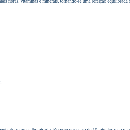
 fibras, vitaminas e minerais, tornando-se uma refeição equilibrada que
;
ta-do-reino e alho picado. Reserve por cerca de 10 minutos para que