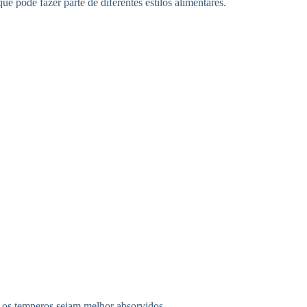
 pode fazer parte de diferentes estilos alimentares.
 os temperos sejam melhor absorvidos.