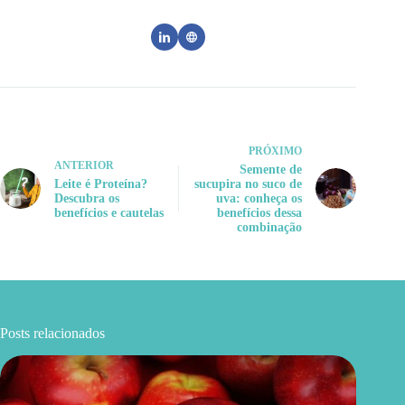
PRÓXIMO
ANTERIOR
Semente de
Leite é Proteína?
sucupira no suco de
Descubra os
uva: conheça os
benefícios e cautelas
benefícios dessa
combinação
Posts relacionados