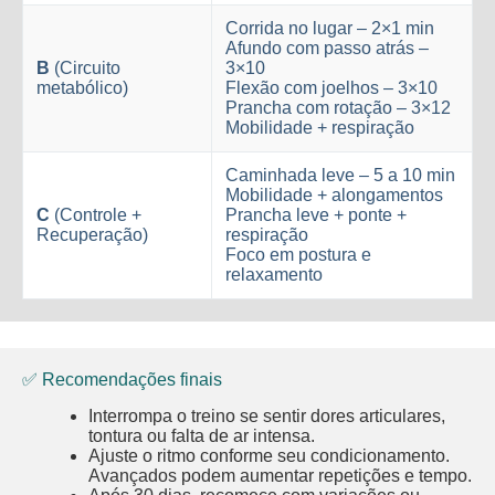
Corrida no lugar – 2×1 min
Afundo com passo atrás –
B
(Circuito
3×10
metabólico)
Flexão com joelhos – 3×10
Prancha com rotação – 3×12
Mobilidade + respiração
Caminhada leve – 5 a 10 min
Mobilidade + alongamentos
C
(Controle +
Prancha leve + ponte +
Recuperação)
respiração
Foco em postura e
relaxamento
✅ Recomendações finais
Interrompa o treino se sentir dores articulares,
tontura ou falta de ar intensa.
Ajuste o ritmo conforme seu condicionamento.
Avançados podem aumentar repetições e tempo.