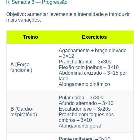
🗓️ Semana 3 — Progressão
Objetivo: aumentar levemente a intensidade e introduzir
mais variações.
Treino
Exercícios
Agachamento + braço elevado
– 3×12
Prancha frontal – 3x30s
A
(Força
Flexão com joelhos – 3×10
funcional)
Abdominal cruzado – 3×15 por
lado
Alongamento dinâmico
Pular corda – 3x30s
Afundo alternado – 3×10
B
(Cardio-
Escalador leve – 3x20s
respiratório)
Prancha com toques nos
ombros – 3×10
Alongamento geral
Ponte unilateral – 3×10