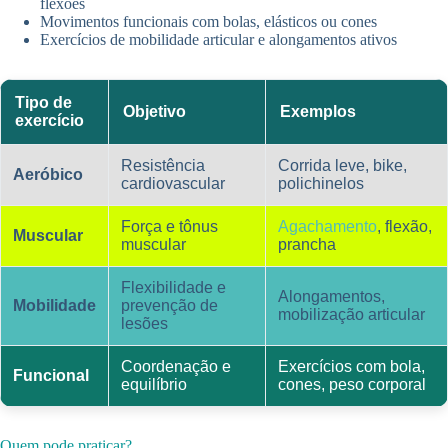
flexões
Movimentos funcionais com bolas, elásticos ou cones
Exercícios de mobilidade articular e alongamentos ativos
Tipo de
Objetivo
Exemplos
exercício
Resistência
Corrida leve, bike,
Aeróbico
cardiovascular
polichinelos
Força e tônus
Agachamento
, flexão,
Muscular
muscular
prancha
Flexibilidade e
Alongamentos,
Mobilidade
prevenção de
mobilização articular
lesões
Coordenação e
Exercícios com bola,
Funcional
equilíbrio
cones, peso corporal
Quem pode praticar?