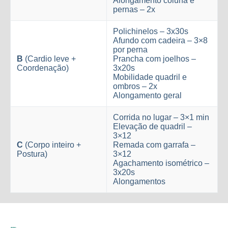
Alongamento coluna e
pernas – 2x
Polichinelos – 3x30s
Afundo com cadeira – 3×8
por perna
B
(Cardio leve +
Prancha com joelhos –
Coordenação)
3x20s
Mobilidade quadril e
ombros – 2x
Alongamento geral
Corrida no lugar – 3×1 min
Elevação de quadril –
3×12
C
(Corpo inteiro +
Remada com garrafa –
Postura)
3×12
Agachamento isométrico –
3x20s
Alongamentos