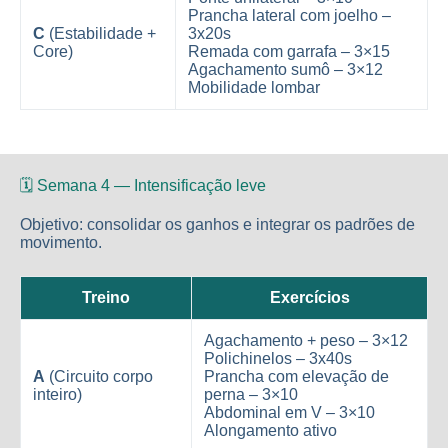
Prancha lateral com joelho –
C
(Estabilidade +
3x20s
Core)
Remada com garrafa – 3×15
Agachamento sumô – 3×12
Mobilidade lombar
🗓️ Semana 4 — Intensificação leve
Objetivo: consolidar os ganhos e integrar os padrões de
movimento.
Treino
Exercícios
Agachamento + peso – 3×12
Polichinelos – 3x40s
A
(Circuito corpo
Prancha com elevação de
inteiro)
perna – 3×10
Abdominal em V – 3×10
Alongamento ativo