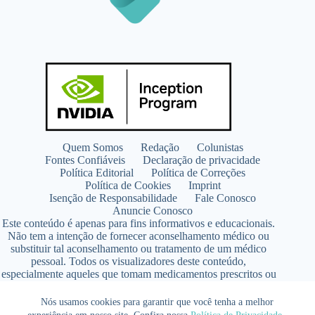
Quem Somos
Redação
Colunistas
Fontes Confiáveis
Declaração de privacidade
Política Editorial
Política de Correções
Política de Cookies
Imprint
Isenção de Responsabilidade
Fale Conosco
Anuncie Conosco
Este conteúdo é apenas para fins informativos e educacionais.
Não tem a intenção de fornecer aconselhamento médico ou
substituir tal aconselhamento ou tratamento de um médico
pessoal. Todos os visualizadores deste conteúdo,
especialmente aqueles que tomam medicamentos prescritos ou
de venda livre, devem consultar seus médicos antes de iniciar
qualquer programa de nutrição, suplementação ou estilo de
Nós usamos cookies para garantir que você tenha a melhor
vida.