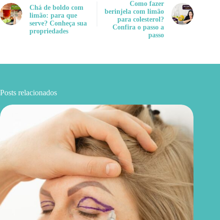
Como fazer
Chá de boldo com
berinjela com limão
limão: para que
para colesterol?
serve? Conheça sua
Confira o passo a
propriedades
passo
Posts relacionados