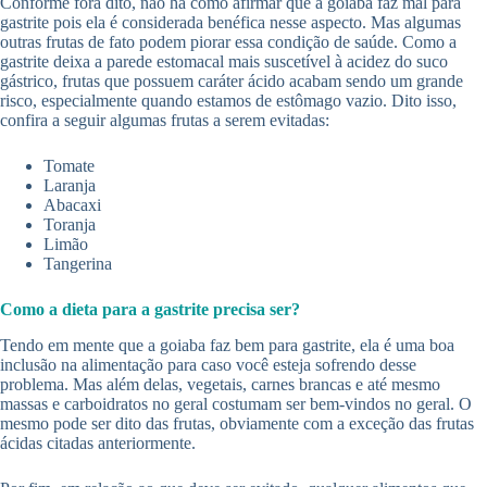
Conforme fora dito, não há como afirmar que a goiaba faz mal para
gastrite pois ela é considerada benéfica nesse aspecto. Mas algumas
outras frutas de fato podem piorar essa condição de saúde. Como a
gastrite deixa a parede estomacal mais suscetível à acidez do suco
gástrico, frutas que possuem caráter ácido acabam sendo um grande
risco, especialmente quando estamos de estômago vazio. Dito isso,
confira a seguir algumas frutas a serem evitadas:
Tomate
Laranja
Abacaxi
Toranja
Limão
Tangerina
Como a dieta para a gastrite precisa ser?
Tendo em mente que a goiaba faz bem para gastrite, ela é uma boa
inclusão na alimentação para caso você esteja sofrendo desse
problema. Mas além delas, vegetais, carnes brancas e até mesmo
massas e carboidratos no geral costumam ser bem-vindos no geral. O
mesmo pode ser dito das frutas, obviamente com a exceção das frutas
ácidas citadas anteriormente.