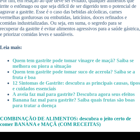
Por fim, em relação ao que deve ser evitado, qualquer alimentos que
irrite o estômago ou que seja difícil de ser digerido tem o potencial de
agravar a gastrite. Esse é o caso das bebidas alcóolicas, carnes
vermelhas gordurosas ou embutidas, laticínios, doces refinados e
comidas industrializadas. Ou seja, em suma, o segredo para se
recuperar da gastrite é evitar alimentos agressivos para a saúde gástrica,
e priorizar comidas leves e saudáveis.
Leia mais:
Quem tem gastrite pode tomar vinagre de maçã? Saiba se
melhora ou piora a situação
Quem tem gastrite pode tomar suco de acerola? Saiba se a
fruta é boa
12 Sintomas de Gastrite: descubra as principais causas, tipos
e cuidados essenciais
A aveia faz mal para gastrite? Descubra agora seus efeitos
Banana faz mal para gastrite? Saiba quais frutas são boas
para tratar a doença
COMBINAÇÃO DE ALIMENTOS: descubra o jeito certo de
comer BANANA e MAÇÃ (COM RECEITAS)