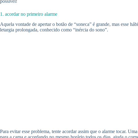
possível!
1. acordar no primeiro alarme
Aquela vontade de apertar o botão de “soneca” é grande, mas esse hábi
letargia prolongada, conhecido como “inércia do sono”.
Para evitar esse problema, tente acordar assim que o alarme tocar. Uma 
para a cama e acordando no mesmo horário todos os dias, ajuda o corpo 