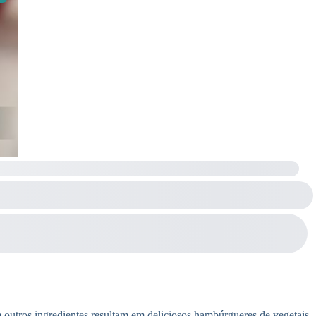
 outros ingredientes resultam em deliciosos hambúrgueres de vegetais,