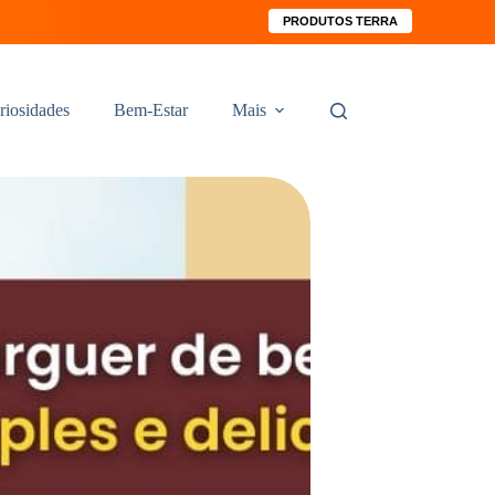
PRODUTOS TERRA
riosidades
Bem-Estar
Mais