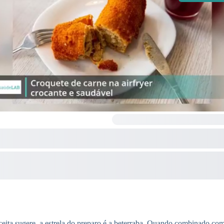
eita sugere, a estrela do preparo é a beterraba. Quando combinado com