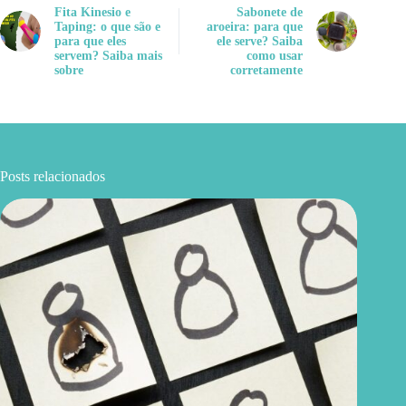
Fita Kinesio e
Sabonete de
Taping: o que são e
aroeira: para que
para que eles
ele serve? Saiba
servem? Saiba mais
como usar
sobre
corretamente
Posts relacionados