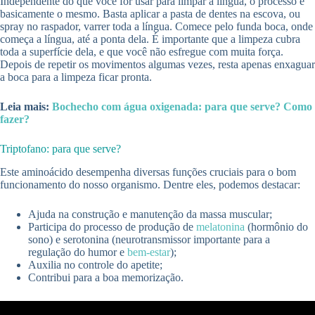
Independente do que você for usar para limpar a língua, o processo é
basicamente o mesmo. Basta aplicar a pasta de dentes na escova, ou
spray no raspador, varrer toda a língua. Comece pelo funda boca, onde
começa a língua, até a ponta dela. É importante que a limpeza cubra
toda a superfície dela, e que você não esfregue com muita força.
Depois de repetir os movimentos algumas vezes, resta apenas enxaguar
a boca para a limpeza ficar pronta.
Leia mais:
Bochecho com água oxigenada: para que serve? Como
fazer?
Triptofano: para que serve?
Este aminoácido desempenha diversas funções cruciais para o bom
funcionamento do nosso organismo. Dentre eles, podemos destacar:
Ajuda na construção e manutenção da massa muscular;
Participa do processo de produção de
melatonina
(hormônio do
sono) e serotonina (neurotransmissor importante para a
regulação do humor e
bem-estar
);
Auxilia no controle do apetite;
Contribui para a boa memorização.