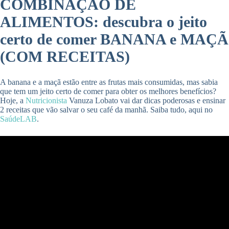
COMBINAÇÃO DE
ALIMENTOS: descubra o jeito
certo de comer BANANA e MAÇÃ
(COM RECEITAS)
A banana e a maçã estão entre as frutas mais consumidas, mas sabia
que tem um jeito certo de comer para obter os melhores benefícios?
Hoje, a
Nutricionista
Vanuza Lobato vai dar dicas poderosas e ensinar
2 receitas que vão salvar o seu café da manhã. Saiba tudo, aqui no
SaúdeLAB
.