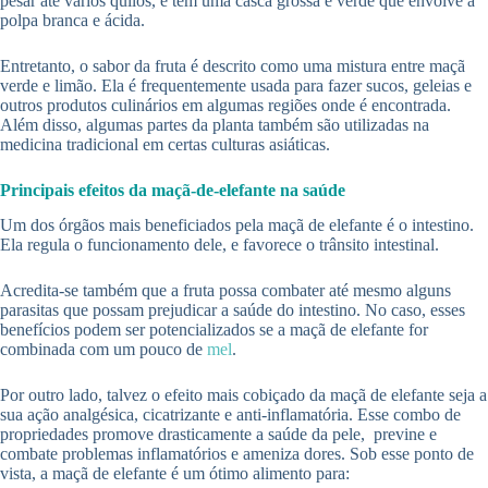
pesar até vários quilos, e têm uma casca grossa e verde que envolve a
polpa branca e ácida.
Entretanto, o sabor da fruta é descrito como uma mistura entre maçã
verde e limão. Ela é frequentemente usada para fazer sucos, geleias e
outros produtos culinários em algumas regiões onde é encontrada.
Além disso, algumas partes da planta também são utilizadas na
medicina tradicional em certas culturas asiáticas.
Principais efeitos da maçã-de-elefante na saúde
Um dos órgãos mais beneficiados pela maçã de elefante é o intestino.
Ela regula o funcionamento dele, e favorece o trânsito intestinal.
Acredita-se também que a fruta possa combater até mesmo alguns
parasitas que possam prejudicar a saúde do intestino. No caso, esses
benefícios podem ser potencializados se a maçã de elefante for
combinada com um pouco de
mel
.
Por outro lado, talvez o efeito mais cobiçado da maçã de elefante seja a
sua ação analgésica, cicatrizante e anti-inflamatória. Esse combo de
propriedades promove drasticamente a saúde da pele, previne e
combate problemas inflamatórios e ameniza dores. Sob esse ponto de
vista, a maçã de elefante é um ótimo alimento para: