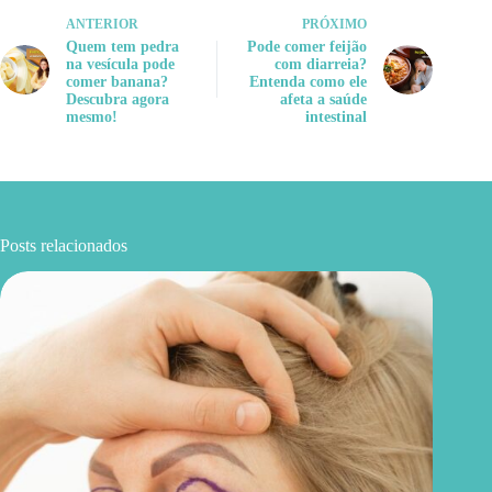
ANTERIOR
PRÓXIMO
Quem tem pedra
Pode comer feijão
na vesícula pode
com diarreia?
comer banana?
Entenda como ele
Descubra agora
afeta a saúde
mesmo!
intestinal
Posts relacionados