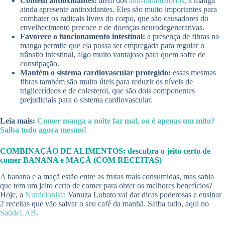
Contém antioxidantes:
além dos
anti-inflamatórios
, a manga
ainda apresente antioxidantes. Eles são muito importantes para
combater os radicais livres do corpo, que são causadores do
envelhecimento precoce e de doenças neurodegenerativas.
Favorece o funcionamento intestinal:
a presença de fibras na
manga permite que ela possa ser empregada para regular o
trânsito intestinal, algo muito vantajoso para quem sofre de
constipação.
Mantém o sistema cardiovascular protegido:
essas mesmas
fibras também são muito úteis para reduzir os níveis de
triglicerídeos e de colesterol, que são dois componentes
prejudiciais para o sistema cardiovascular.
Leia mais:
Comer manga a noite faz mal, ou é apenas um mito?
Saiba tudo agora mesmo!
COMBINAÇÃO DE ALIMENTOS: descubra o jeito certo de
comer BANANA e MAÇÃ (COM RECEITAS)
A banana e a maçã estão entre as frutas mais consumidas, mas sabia
que tem um jeito certo de comer para obter os melhores benefícios?
Hoje, a
Nutricionista
Vanuza Lobato vai dar dicas poderosas e ensinar
2 receitas que vão salvar o seu café da manhã. Saiba tudo, aqui no
SaúdeLAB
.