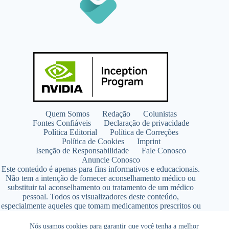
Quem Somos
Redação
Colunistas
Fontes Confiáveis
Declaração de privacidade
Política Editorial
Política de Correções
Política de Cookies
Imprint
Isenção de Responsabilidade
Fale Conosco
Anuncie Conosco
Este conteúdo é apenas para fins informativos e educacionais.
Não tem a intenção de fornecer aconselhamento médico ou
substituir tal aconselhamento ou tratamento de um médico
pessoal. Todos os visualizadores deste conteúdo,
especialmente aqueles que tomam medicamentos prescritos ou
de venda livre, devem consultar seus médicos antes de iniciar
qualquer programa de nutrição, suplementação ou estilo de
Nós usamos cookies para garantir que você tenha a melhor