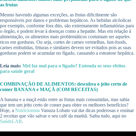
as frutas
Mesmo havendo algumas exceções, as frutas dificilmente são
responsáveis por danos e problemas hepáticos. As bebidas alcóolicas
por exemplo, conforme fora dito, são extremamente inflamatórias para
o órgão, e podem levar à doenças como a hepatite. Mas em relação à
alimentação, os alimentos mais problemáticos costumam ser aqueles
ricos em gorduras. Ou seja, cortes de carnes vermelhas, fast-foods,
carnes embutidas, frituras e similares devem ser evitados pois as suas
gorduras podem se acumular no fígado, causando a esteatose hepática.
Leia mais:
Mel faz mal para o fígado? Entenda os seus efeitos
para saúde geral
COMBINAÇÃO DE ALIMENTOS: descubra o jeito certo de
comer BANANA e MAÇÃ (COM RECEITAS)
A banana e a maçã estão entre as frutas mais consumidas, mas sabia
que tem um jeito certo de comer para obter os melhores benefícios?
Hoje, a
Nutricionista
Vanuza Lobato vai dar dicas poderosas e ensinar
2 receitas que vão salvar o seu café da manhã. Saiba tudo, aqui no
SaúdeLAB
.