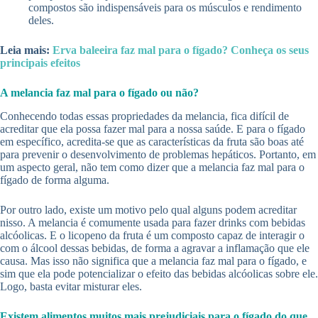
compostos são indispensáveis para os músculos e rendimento
deles.
Leia mais:
Erva baleeira faz mal para o fígado? Conheça os seus
principais efeitos
A melancia faz mal para o fígado ou não?
Conhecendo todas essas propriedades da melancia, fica difícil de
acreditar que ela possa fazer mal para a nossa saúde. E para o fígado
em específico, acredita-se que as características da fruta são boas até
para prevenir o desenvolvimento de problemas hepáticos. Portanto, em
um aspecto geral, não tem como dizer que a melancia faz mal para o
fígado de forma alguma.
Por outro lado, existe um motivo pelo qual alguns podem acreditar
nisso. A melancia é comumente usada para fazer drinks com bebidas
alcóolicas. E o licopeno da fruta é um composto capaz de interagir o
com o álcool dessas bebidas, de forma a agravar a inflamação que ele
causa. Mas isso não significa que a melancia faz mal para o fígado, e
sim que ela pode potencializar o efeito das bebidas alcóolicas sobre ele.
Logo, basta evitar misturar eles.
Existem alimentos muitos mais prejudiciais para o fígado do que