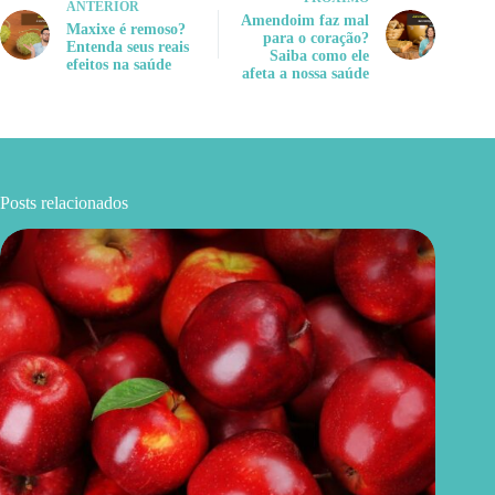
ANTERIOR
Amendoim faz mal
Maxixe é remoso?
para o coração?
Entenda seus reais
Saiba como ele
efeitos na saúde
afeta a nossa saúde
Posts relacionados