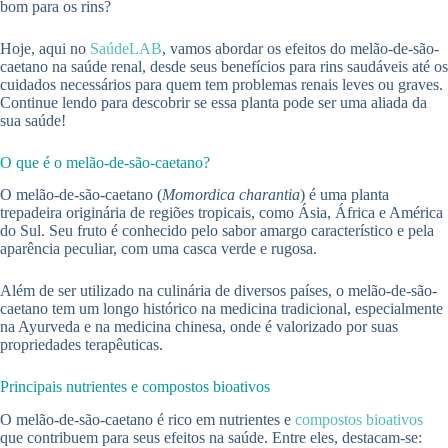
bom para os rins?
Hoje, aqui no
SaúdeLAB
, vamos abordar os efeitos do melão-de-são-
caetano na saúde renal, desde seus benefícios para rins saudáveis até os
cuidados necessários para quem tem problemas renais leves ou graves.
Continue lendo para descobrir se essa planta pode ser uma aliada da
sua saúde!
O que é o melão-de-são-caetano?
O melão-de-são-caetano (
Momordica charantia
) é uma planta
trepadeira originária de regiões tropicais, como Ásia, África e América
do Sul. Seu fruto é conhecido pelo sabor amargo característico e pela
aparência peculiar, com uma casca verde e rugosa.
Além de ser utilizado na culinária de diversos países, o melão-de-são-
caetano tem um longo histórico na medicina tradicional, especialmente
na Ayurveda e na medicina chinesa, onde é valorizado por suas
propriedades terapêuticas.
Principais nutrientes e compostos bioativos
O melão-de-são-caetano é rico em nutrientes e
compostos bioativos
que contribuem para seus efeitos na saúde. Entre eles, destacam-se: