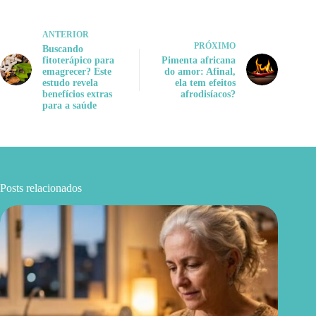
ANTERIOR
PRÓXIMO
Buscando
fitoterápico para
Pimenta africana
emagrecer? Este
do amor: Afinal,
estudo revela
ela tem efeitos
benefícios extras
afrodisíacos?
para a saúde
Posts relacionados