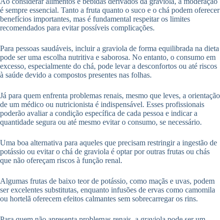
Ao considerar alimentos e bebidas derivados da graviola, a moderação
é sempre essencial. Tanto a fruta quanto o suco e o chá podem oferecer
benefícios importantes, mas é fundamental respeitar os limites
recomendados para evitar possíveis complicações.
Para pessoas saudáveis, incluir a graviola de forma equilibrada na dieta
pode ser uma escolha nutritiva e saborosa. No entanto, o consumo em
excesso, especialmente do chá, pode levar a desconfortos ou até riscos
à saúde devido a compostos presentes nas folhas.
Já para quem enfrenta problemas renais, mesmo que leves, a orientação
de um médico ou nutricionista é indispensável. Esses profissionais
poderão avaliar a condição específica de cada pessoa e indicar a
quantidade segura ou até mesmo evitar o consumo, se necessário.
Uma boa alternativa para aqueles que precisam restringir a ingestão de
potássio ou evitar o chá de graviola é optar por outras frutas ou chás
que não ofereçam riscos à função renal.
Algumas frutas de baixo teor de potássio, como maçãs e uvas, podem
ser excelentes substitutas, enquanto infusões de ervas como camomila
ou hortelã oferecem efeitos calmantes sem sobrecarregar os rins.
Para quem não apresenta problemas renais, a graviola pode ser um