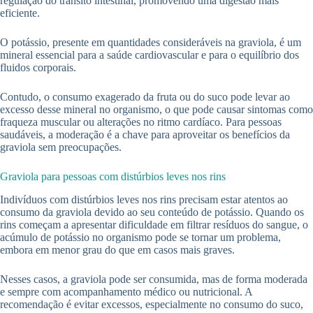
regulação do trânsito intestinal, promovendo uma digestão mais
eficiente.
O potássio, presente em quantidades consideráveis na graviola, é um
mineral essencial para a saúde cardiovascular e para o equilíbrio dos
fluidos corporais.
Contudo, o consumo exagerado da fruta ou do suco pode levar ao
excesso desse mineral no organismo, o que pode causar sintomas como
fraqueza muscular ou alterações no ritmo cardíaco. Para pessoas
saudáveis, a moderação é a chave para aproveitar os benefícios da
graviola sem preocupações.
Graviola para pessoas com distúrbios leves nos rins
Indivíduos com distúrbios leves nos rins precisam estar atentos ao
consumo da graviola devido ao seu conteúdo de potássio. Quando os
rins começam a apresentar dificuldade em filtrar resíduos do sangue, o
acúmulo de potássio no organismo pode se tornar um problema,
embora em menor grau do que em casos mais graves.
Nesses casos, a graviola pode ser consumida, mas de forma moderada
e sempre com acompanhamento médico ou nutricional. A
recomendação é evitar excessos, especialmente no consumo do suco,