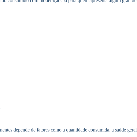
 quando consumido com moderação. Já para quem apresenta algum grau de
.
nentes depende de fatores como a quantidade consumida, a saúde geral