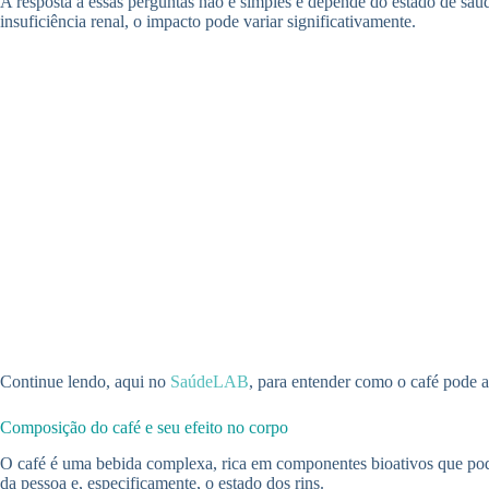
A resposta a essas perguntas não é simples e depende do estado de sa
insuficiência renal, o impacto pode variar significativamente.
Continue lendo, aqui no
SaúdeLAB
, para entender como o café pode 
Composição do café e seu efeito no corpo
O café é uma bebida complexa, rica em componentes bioativos que pode
da pessoa e, especificamente, o estado dos rins.