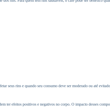
úde dos rins. Para quem tem rins saudáveis, o café pode ser benéfico
afetar seus rins e quando seu consumo deve ser moderado ou até evitado
m ter efeitos positivos e negativos no corpo. O impacto desses compo