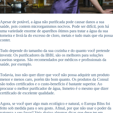
Apesar de potável, a água não purificada pode causar danos a sua
saúde, pois contem microrganismos nocivos. Pode ser difícil, pois há
uma variedade enorme de aparelhos ótimos para tratar a água da sua
torneira e livrá-la do excesso de cloro, metais e tudo mais que ela possa
conter.
Tudo depende do tamanho da sua cozinha e do quanto você pretende
investir. Os purificadores da IBBL são os melhores para soluções
caseiras seguras. São recomendados por médicos e profissionais da
saúde, por exemplo.
Todavia, isso não quer dizer que você não possa adquirir um produto
menor e menos caro, porém tão bom quanto. Os produtos da Consul
são todos certificados e o custo-benefício é bastante superior. Ao
procurar o melhor purificador de água, Inmetro é o mesmo que dizer
certificado de excelente qualidade.
Agora, se você quer algo mais ecológico e natural, o Europa Bliss foi
feito sob medida para o seu gosto. Afinal, por que não usar o poder da
natureza a seu favor? Veja abaixo algumas dicas que deve ter em