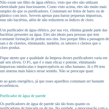
Não existe um filtro de água elétrico, visto que eles não utilizam
eletricidade para funcionarem. Como visto acima, eles são muito mais
simples do que os purificadores. Costumam ser feitos de barro ou de
plástico com inox. Servem apenas para barrar pequenas impurezas,
mas não bactérias, além de não reduzirem os índices de cloro.
Um purificador de água elétrico, por sua vez, elimina grande parte das
bactérias presentes na água. Eles são ideais para pessoas que tem
constante formação de pedras nos rins. Isso porque filtra a passagem de
sais e de cloretos, eliminando, também, os sabores e cheiros que o
cloro produz.
Fique atento que a qualidade da limpeza desses purificadores varia em
até seis níveis. O P1, que é o mais eficaz e potente, eliminando
impurezas minúsculas e imperceptíveis ao olho humano. Já o P6 tem
um sistema mais básico nesse sentido. Não se preocupe quan
to ao gasto energético, já que esses aparelhos costumam ser bastante
econômicos.
Purificador de água de parede
Os purificadores de água de parede são tão bons quanto os
purificadores de bancada ou de pia. Na verdade, a preocupação com o