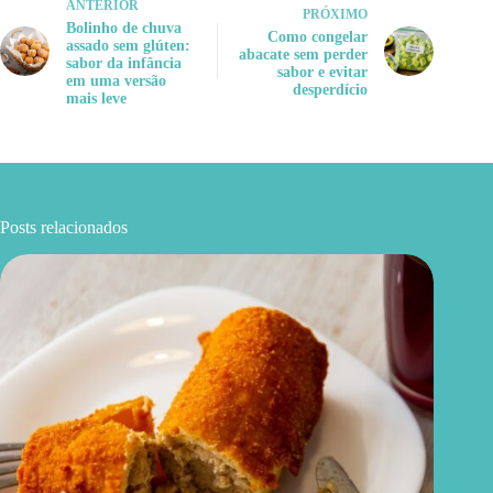
ANTERIOR
PRÓXIMO
Bolinho de chuva
Como congelar
assado sem glúten:
abacate sem perder
sabor da infância
sabor e evitar
em uma versão
desperdício
mais leve
Posts relacionados