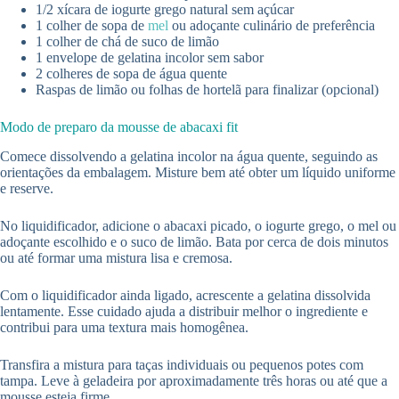
1/2 xícara de iogurte grego natural sem açúcar
1 colher de sopa de
mel
ou adoçante culinário de preferência
1 colher de chá de suco de limão
1 envelope de gelatina incolor sem sabor
2 colheres de sopa de água quente
Raspas de limão ou folhas de hortelã para finalizar (opcional)
Modo de preparo da mousse de abacaxi fit
Comece dissolvendo a gelatina incolor na água quente, seguindo as
orientações da embalagem. Misture bem até obter um líquido uniforme
e reserve.
No liquidificador, adicione o abacaxi picado, o iogurte grego, o mel ou
adoçante escolhido e o suco de limão. Bata por cerca de dois minutos
ou até formar uma mistura lisa e cremosa.
Com o liquidificador ainda ligado, acrescente a gelatina dissolvida
lentamente. Esse cuidado ajuda a distribuir melhor o ingrediente e
contribui para uma textura mais homogênea.
Transfira a mistura para taças individuais ou pequenos potes com
tampa. Leve à geladeira por aproximadamente três horas ou até que a
mousse esteja firme.