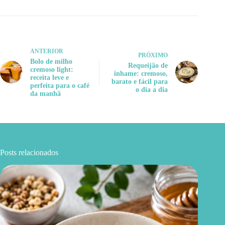
ANTERIOR
PRÓXIMO
Bolo de milho
Requeijão de
cremoso light:
inhame: cremoso,
receita leve e
barato e fácil para
perfeita para o café
o dia a dia
da manhã
Posts relacionados