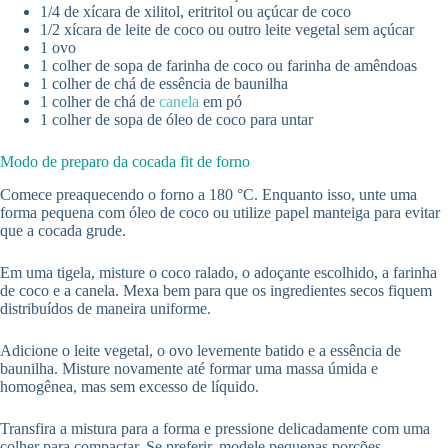
1/4 de xícara de xilitol, eritritol ou açúcar de coco
1/2 xícara de leite de coco ou outro leite vegetal sem açúcar
1 ovo
1 colher de sopa de farinha de coco ou farinha de amêndoas
1 colher de chá de essência de baunilha
1 colher de chá de
canela
em pó
1 colher de sopa de óleo de coco para untar
Modo de preparo da cocada fit de forno
Comece preaquecendo o forno a 180 °C. Enquanto isso, unte uma
forma pequena com óleo de coco ou utilize papel manteiga para evitar
que a cocada grude.
Em uma tigela, misture o coco ralado, o adoçante escolhido, a farinha
de coco e a canela. Mexa bem para que os ingredientes secos fiquem
distribuídos de maneira uniforme.
Adicione o leite vegetal, o ovo levemente batido e a essência de
baunilha. Misture novamente até formar uma massa úmida e
homogênea, mas sem excesso de líquido.
Transfira a mistura para a forma e pressione delicadamente com uma
colher para compactar. Se preferir, modele pequenas porções