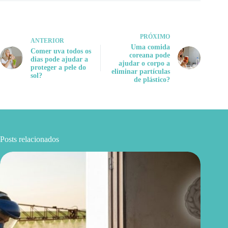
PRÓXIMO
ANTERIOR
Uma comida
Comer uva todos os
coreana pode
dias pode ajudar a
ajudar o corpo a
proteger a pele do
eliminar partículas
sol?
de plástico?
Posts relacionados