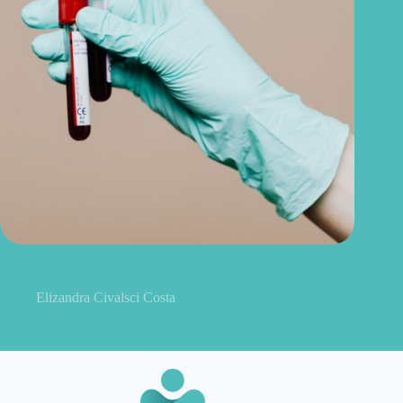
Seu exame trouxe ureia e creatinina? Veja o que esses
resultados podem revelar sobre seus rins
Elizandra Civalsci Costa