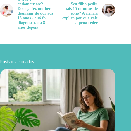
endometriose?
Seu filho pediu
Doença fez mulher
mais 15 minutos de
desmaiar de dor aos
sono? A ciência
13 anos - e só foi
explica por que vale
diagnosticada 8
a pena ceder
anos depois
Posts relacionados