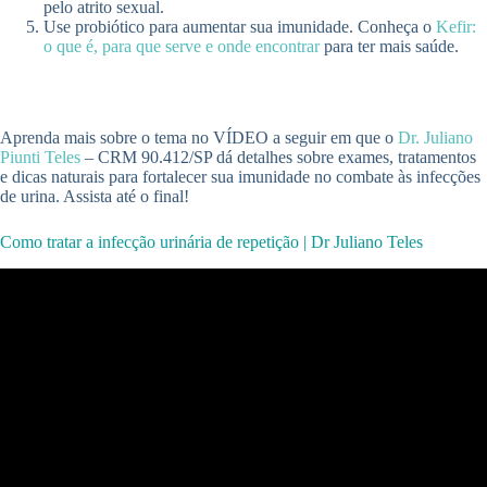
pelo atrito sexual.
Use probiótico para aumentar sua imunidade. Conheça o
Kefir:
o que é, para que serve e onde encontrar
para ter mais saúde.
Aprenda mais sobre o tema no VÍDEO a seguir em que o
Dr. Juliano
Piunti Teles
– CRM 90.412/SP dá detalhes sobre exames, tratamentos
e dicas naturais para fortalecer sua imunidade no combate às infecções
de urina. Assista até o final!
Como tratar a infecção urinária de repetição | Dr Juliano Teles