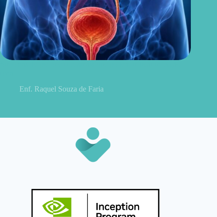
Sintomas de pielonefrite: sinais que podem indicar infecção
renal
Enf. Raquel Souza de Faria