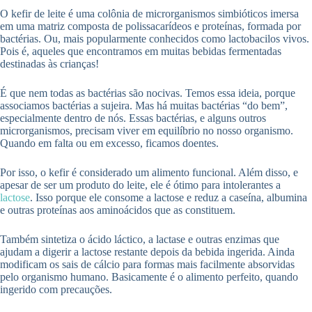
O kefir de leite é uma colônia de microrganismos simbióticos imersa
em uma matriz composta de polissacarídeos e proteínas, formada por
bactérias. Ou, mais popularmente conhecidos como lactobacilos vivos.
Pois é, aqueles que encontramos em muitas bebidas fermentadas
destinadas às crianças!
É que nem todas as bactérias são nocivas. Temos essa ideia, porque
associamos bactérias a sujeira. Mas há muitas bactérias “do bem”,
especialmente dentro de nós. Essas bactérias, e alguns outros
microrganismos, precisam viver em equilíbrio no nosso organismo.
Quando em falta ou em excesso, ficamos doentes.
Por isso, o kefir é considerado um alimento funcional. Além disso, e
apesar de ser um produto do leite, ele é ótimo para intolerantes a
lactose
. Isso porque ele consome a lactose e reduz a caseína, albumina
e outras proteínas aos aminoácidos que as constituem.
Também sintetiza o ácido láctico, a lactase e outras enzimas que
ajudam a digerir a lactose restante depois da bebida ingerida. Ainda
modificam os sais de cálcio para formas mais facilmente absorvidas
pelo organismo humano. Basicamente é o alimento perfeito, quando
ingerido com precauções.