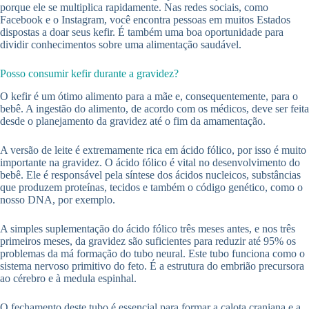
porque ele se multiplica rapidamente. Nas redes sociais, como
Facebook e o Instagram, você encontra pessoas em muitos Estados
dispostas a doar seus kefir. É também uma boa oportunidade para
dividir conhecimentos sobre uma alimentação saudável.
Posso consumir kefir durante a gravidez?
O kefir é um ótimo alimento para a mãe e, consequentemente, para o
bebê. A ingestão do alimento, de acordo com os médicos, deve ser feita
desde o planejamento da gravidez até o fim da amamentação.
A versão de leite é extremamente rica em ácido fólico, por isso é muito
importante na gravidez. O ácido fólico é vital no desenvolvimento do
bebê. Ele é responsável pela síntese dos ácidos nucleicos, substâncias
que produzem proteínas, tecidos e também o código genético, como o
nosso DNA, por exemplo.
A simples suplementação do ácido fólico três meses antes, e nos três
primeiros meses, da gravidez são suficientes para reduzir até 95% os
problemas da má formação do tubo neural. Este tubo funciona como o
sistema nervoso primitivo do feto. É a estrutura do embrião precursora
ao cérebro e à medula espinhal.
O fechamento deste tubo é essencial para formar a calota craniana e a