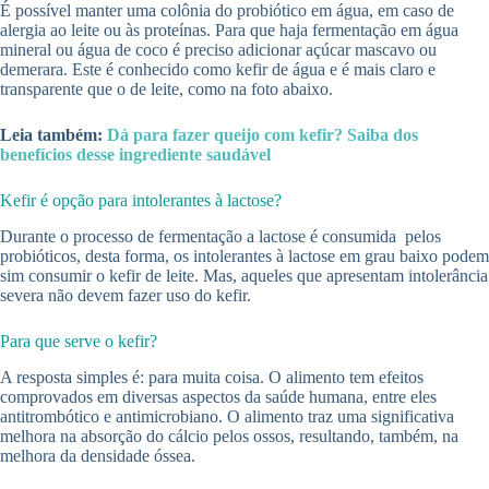
É possível manter uma colônia do probiótico em água, em caso de
alergia ao leite ou às proteínas. Para que haja fermentação em água
mineral ou água de coco é preciso adicionar açúcar mascavo ou
demerara. Este é conhecido como kefir de água e é mais claro e
transparente que o de leite, como na foto abaixo.
Leia também:
Dá para fazer queijo com kefir? Saiba dos
benefícios desse ingrediente saudável
Kefir é opção para intolerantes à lactose?
Durante o processo de fermentação a lactose é consumida pelos
probióticos, desta forma, os intolerantes à lactose em grau baixo podem
sim consumir o kefir de leite. Mas, aqueles que apresentam intolerância
severa não devem fazer uso do kefir.
Para que serve o kefir?
A resposta simples é: para muita coisa. O alimento tem efeitos
comprovados em diversas aspectos da saúde humana, entre eles
antitrombótico e antimicrobiano. O alimento traz uma significativa
melhora na absorção do cálcio pelos ossos, resultando, também, na
melhora da densidade óssea.