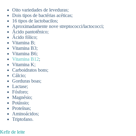
Oito variedades de leveduras;
Dois tipos de bactérias acéticas;
16 tipos de lactobacilos;
Aproximadamente nove streptococci/lactococci;
Ácido pantotênico;
Ácido fólico;
Vitamina B;
Vitamina B3;
Vitamina B6;
Vitamina B12
;
Vitamina K;
Carboidratos bons;
Cálcio;
Gorduras boas;
Lactase;
Fósforo;
Magnésio;
Potássio;
Proteínas;
Aminoácidos;
Triptofano.
Kefir de leite