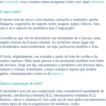
no
Saúdelab
, essa e muitas outras perguntas sobre esse super
alimento
.
O que é kefir?
O termo vem do turco e tem imensas variações e traduções: quefir,
búlgaros, cogumelos de iogurte, kefer, knapon, kippi e tibicos. Sim,
não é só o aspecto do probiótico que é engraçado!
Acredita-se que ele foi descoberto nas montanhas do Cáucaso, uma
região enorme da Europa oriental. Os territórios desse lugar são
considerados transcontinentais, ou seja, pertencem também a Ásia.
O kefir, originalmente, era extraído a partir do leite de ovelha e de
outros caprinos. Mais tarde passou a ser produzido também com leites
de bovinos. Hoje em dia, encontramos o probiótico em diversos tipos,
sabores e formas. Entretanto, a mais comum é aquela que lembra
grãos, esbranquiçados como os da
tapioca
.
Qual a composição do kefir?
O probiótico traz em sua composição uma considerável quantidade de
proteína, riboflavina (vitamina B2), menaquinona (vitamina K2),
fósforo, cálcio e vitamina D. Em cada um de seus grãos encontraremos
vários tipos de micro-organismos em simbiose, como: