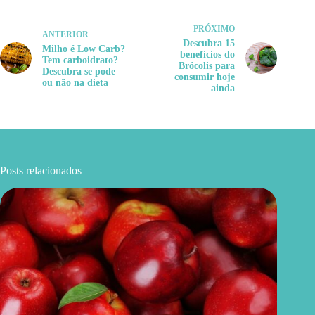
PRÓXIMO
ANTERIOR
Descubra 15
Milho é Low Carb?
benefícios do
Tem carboidrato?
Brócolis para
Descubra se pode
consumir hoje
ou não na dieta
ainda
Posts relacionados