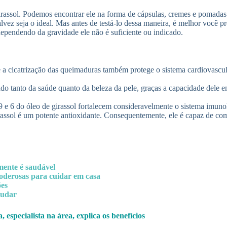
irassol. Podemos encontrar ele na forma de cápsulas, cremes e pomadas 
alvez seja o ideal. Mas antes de testá-lo dessa maneira, é melhor você 
ependendo da gravidade ele não é suficiente ou indicado.
a cicatrização das queimaduras também protege o sistema cardiovascular
ado tanto da saúde quanto da beleza da pele, graças a capacidade dele e
 6 do óleo de girassol fortalecem consideravelmente o sistema imunol
rassol é um potente antioxidante. Consequentemente, ele é capaz de com
lmente é saudável
oderosas para cuidar em casa
ões
judar
ialista na área, explica os benefícios