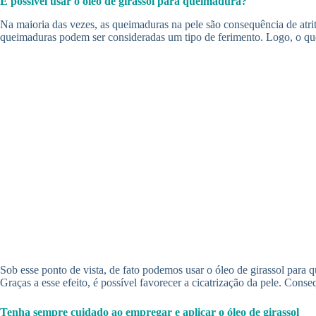
É possível usar o óleo de girassol para queimadura?
Na maioria das vezes, as queimaduras na pele são consequência de atrit
queimaduras podem ser consideradas um tipo de ferimento. Logo, o que 
Sob esse ponto de vista, de fato podemos usar o óleo de girassol para
Graças a esse efeito, é possível favorecer a cicatrização da pele. Cons
Tenha sempre cuidado ao empregar e aplicar o óleo de girassol