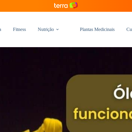
a
Fitness
Nutrição
Plantas Medicinais
Cu