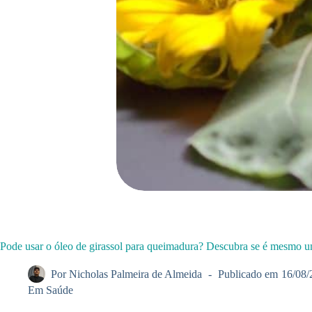
Pode usar o óleo de girassol para queimadura? Descubra se é mesmo 
Por
Nicholas Palmeira de Almeida
Publicado em
16/08/
Em
Saúde