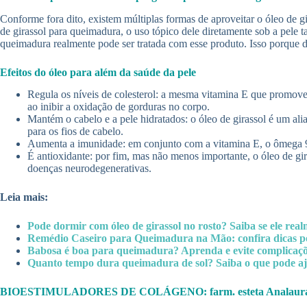
Conforme fora dito, existem múltiplas formas de aproveitar o óleo de g
de girassol para queimadura, o uso tópico dele diretamente sob a pele t
queimadura realmente pode ser tratada com esse produto. Isso porque d
Efeitos do óleo para além da saúde da pele
Regula os níveis de colesterol: a mesma vitamina E que promove 
ao inibir a oxidação de gorduras no corpo.
Mantém o cabelo e a pele hidratados: o óleo de girassol é um ali
para os fios de cabelo.
Aumenta a imunidade: em conjunto com a vitamina E, o ômega 9 e
É antioxidante: por fim, mas não menos importante, o óleo de gi
doenças neurodegenerativas.
Leia mais:
Pode dormir com óleo de girassol no rosto? Saiba se ele rea
Remédio Caseiro para Queimadura na Mão: confira dicas p
Babosa é boa para queimadura? Aprenda e evite complicaç
Quanto tempo dura queimadura de sol? Saiba o que pode a
BIOESTIMULADORES DE COLÁGENO: farm. esteta Analaura, espec