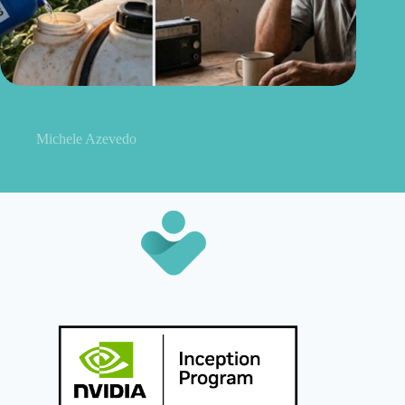
Quem trabalha com agrotóxicos deve conhecer este novo
alerta sobre a ELA
Michele Azevedo