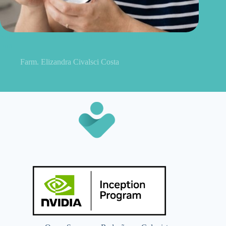
Soro fisiológico aberto: o prazo certo para usar e quando jogar
fora
Farm. Elizandra Civalsci Costa