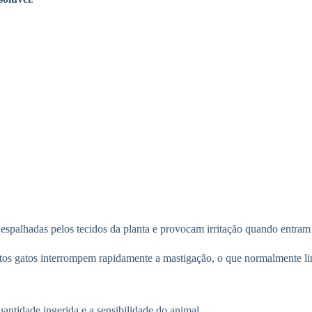
 espalhadas pelos tecidos da planta e provocam irritação quando entram
itos gatos interrompem rapidamente a mastigação, o que normalmente lim
ntidade ingerida e a sensibilidade do animal.