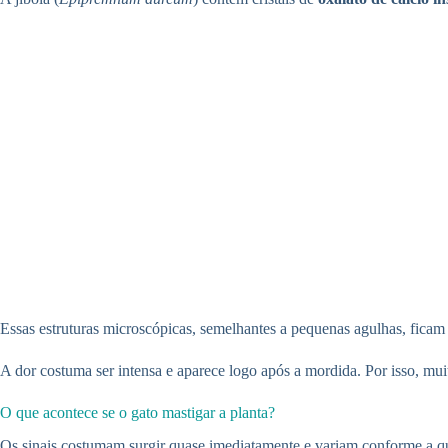
Essas estruturas microscópicas, semelhantes a pequenas agulhas, ficam
A dor costuma ser intensa e aparece logo após a mordida. Por isso, mu
O que acontece se o gato mastigar a planta?
Os sinais costumam surgir quase imediatamente e variam conforme a qua