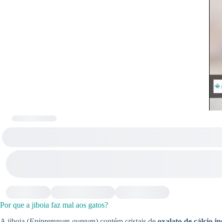
Por que a jiboia faz mal aos gatos?
A jiboia (
Epipremnum aureum
) contém cristais de
oxalato de cálcio in