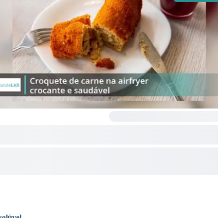
solúvel
.