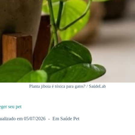
Planta jiboia é tóxica para gatos? / SaúdeLab
eger seu pet
ualizado em
05/07/2026
Em
Saúde Pet