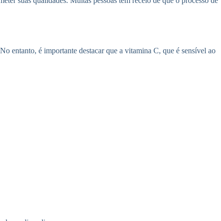
meter suas qualidades. Muitas pessoas têm receio de que o processo de
 No entanto, é importante destacar que a vitamina C, que é sensível ao