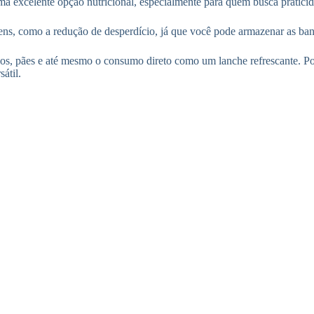
ma excelente opção nutricional, especialmente para quem busca praticid
gens, como a redução de desperdício, já que você pode armazenar as b
olos, pães e até mesmo o consumo direto como um lanche refrescante. Po
átil.