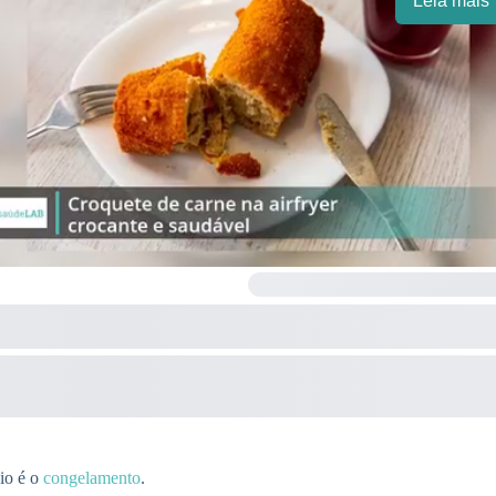
Leia mais
cio é o
congelamento
.