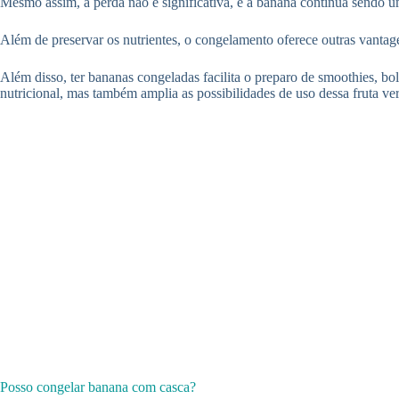
Mesmo assim, a perda não é significativa, e a banana continua sendo u
Além de preservar os nutrientes, o congelamento oferece outras vanta
Além disso, ter bananas congeladas facilita o preparo de smoothies, b
nutricional, mas também amplia as possibilidades de uso dessa fruta vers
Posso congelar banana com casca?