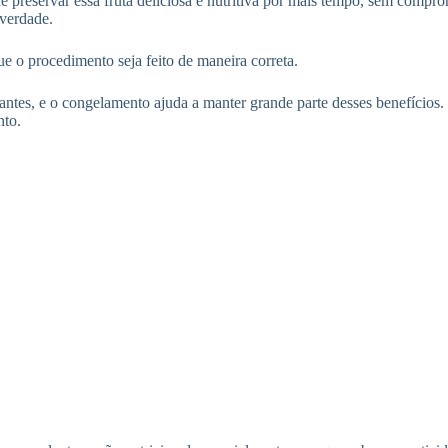
preservar essa fruta deliciosa e nutritiva por mais tempo, sem compro
 verdade.
ue o procedimento seja feito de maneira correta.
dantes, e o congelamento ajuda a manter grande parte desses benefícios.
nto.