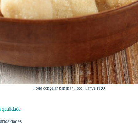
Pode congelar banana? Foto: Canva PRO
m qualidade
uriosidades