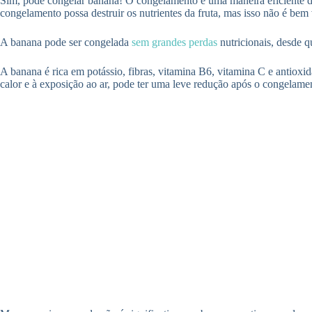
Sim, pode congelar banana! O congelamento é uma maneira eficiente de 
congelamento possa destruir os nutrientes da fruta, mas isso não é bem
A banana pode ser congelada
sem grandes perdas
nutricionais, desde q
A banana é rica em potássio, fibras, vitamina B6, vitamina C e antioxi
calor e à exposição ao ar, pode ter uma leve redução após o congelame