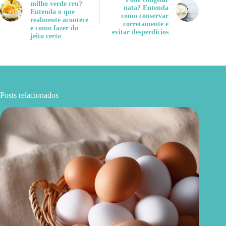
milho verde cru?
nata? Entenda
Entenda o que
como conservar
realmente acontece
corretamente e
e como fazer do
evitar desperdícios
jeito certo
Posts relacionados