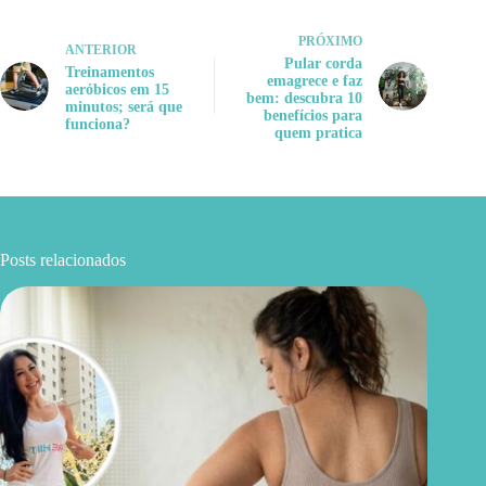
PRÓXIMO
ANTERIOR
Pular corda
Treinamentos
emagrece e faz
aeróbicos em 15
bem: descubra 10
minutos; será que
benefícios para
funciona?
quem pratica
Posts relacionados