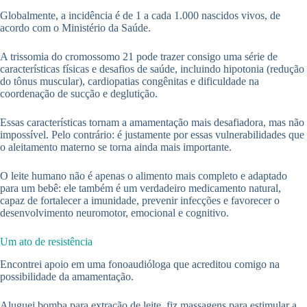
Globalmente, a incidência é de 1 a cada 1.000 nascidos vivos, de
acordo com o Ministério da Saúde.
A trissomia do cromossomo 21 pode trazer consigo uma série de
características físicas e desafios de saúde, incluindo hipotonia (redução
do tônus muscular), cardiopatias congênitas e dificuldade na
coordenação de sucção e deglutição.
Essas características tornam a amamentação mais desafiadora, mas não
impossível. Pelo contrário: é justamente por essas vulnerabilidades que
o aleitamento materno se torna ainda mais importante.
O leite humano não é apenas o alimento mais completo e adaptado
para um bebê: ele também é um verdadeiro medicamento natural,
capaz de fortalecer a imunidade, prevenir infecções e favorecer o
desenvolvimento neuromotor, emocional e cognitivo.
Um ato de resistência
Encontrei apoio em uma fonoaudióloga que acreditou comigo na
possibilidade da amamentação.
Aluguei bomba para extração de leite, fiz massagens para estimular a