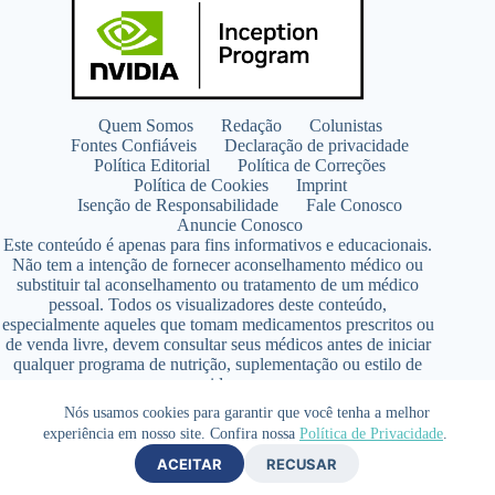
Quem Somos
Redação
Colunistas
Fontes Confiáveis
Declaração de privacidade
Política Editorial
Política de Correções
Política de Cookies
Imprint
Isenção de Responsabilidade
Fale Conosco
Anuncie Conosco
Este conteúdo é apenas para fins informativos e educacionais.
Não tem a intenção de fornecer aconselhamento médico ou
substituir tal aconselhamento ou tratamento de um médico
pessoal. Todos os visualizadores deste conteúdo,
especialmente aqueles que tomam medicamentos prescritos ou
de venda livre, devem consultar seus médicos antes de iniciar
qualquer programa de nutrição, suplementação ou estilo de
vida.
Copyright © 2026 - SaúdeLAB.com pertence ao grupo
Nós usamos cookies para garantir que você tenha a melhor
VKCF Soluções Digitais Ltda - CNPJ n° 43.726.917/0001-80
experiência em nosso site. Confira nossa
Política de Privacidade
.
- Contato +55 (65) 99813- 4203 - Responsável Técnica:
ACEITAR
RECUSAR
Farmacêutica Elizandra Civalsci Costa - CRF MT n° 3490