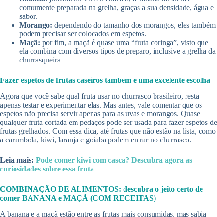
comumente preparada na grelha, graças a sua densidade, água e
sabor.
Morango:
dependendo do tamanho dos morangos, eles também
podem precisar ser colocados em espetos.
Maçã:
por fim, a maçã é quase uma “fruta coringa”, visto que
ela combina com diversos tipos de preparo, inclusive a grelha da
churrasqueira.
Fazer espetos de frutas caseiros também é uma excelente escolha
Agora que você sabe qual fruta usar no churrasco brasileiro, resta
apenas testar e experimentar elas. Mas antes, vale comentar que os
espetos não precisa servir apenas para as uvas e morangos. Quase
qualquer fruta cortada em pedaços pode ser usada para fazer espetos de
frutas grelhados. Com essa dica, até frutas que não estão na lista, como
a carambola, kiwi, laranja e goiaba podem entrar no churrasco.
Leia mais:
Pode comer kiwi com casca? Descubra agora as
curiosidades sobre essa fruta
COMBINAÇÃO DE ALIMENTOS: descubra o jeito certo de
comer BANANA e MAÇÃ (COM RECEITAS)
A banana e a maçã estão entre as frutas mais consumidas, mas sabia