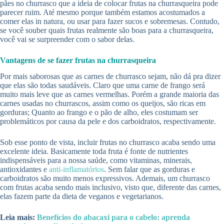
pães no churrasco que a ideia de colocar frutas na churrasqueira pode
parecer ruim. Até mesmo porque também estamos acostumados a
comer elas in natura, ou usar para fazer sucos e sobremesas. Contudo,
se você souber quais frutas realmente são boas para a churrasqueira,
você vai se surpreender com o sabor delas.
Vantagens de se fazer frutas na churrasqueira
Por mais saborosas que as carnes de churrasco sejam, não dá pra dizer
que elas são todas saudáveis. Claro que uma carne de frango será
muito mais leve que as carnes vermelhas. Porém a grande maioria das
carnes usadas no churrascos, assim como os queijos, são ricas em
gorduras; Quanto ao frango e o pão de alho, eles costumam ser
problemáticos por causa da pele e dos carboidratos, respectivamente.
Sob esse ponto de vista, incluir frutas no churrasco acaba sendo uma
excelente ideia. Basicamente toda fruta é fonte de nutrientes
indispensáveis para a nossa saúde, como vitaminas, minerais,
antioxidantes e
anti-inflamatórios
. Sem falar que as gorduras e
carboidratos são muito menos expressivos. Ademais, um churrasco
com frutas acaba sendo mais inclusivo, visto que, diferente das carnes,
elas fazem parte da dieta de veganos e vegetarianos.
Leia mais:
Benefícios do abacaxi para o cabelo: aprenda