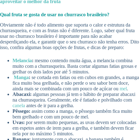
aproveitar o melhor da fruta
Qual fruta se gosta de usar no churrasco brasileiro?
Obviamente não é todo alimento que suporta o calor e estrutura da
churrasqueira, e com as frutas não é diferente. Logo, saber qual fruta
usar no churrasco brasileiro é importante para não acabar
desperdiçando ela, e garantir que o seu churrasco não tenha erros. Dito
isso, confira algumas boas opções de frutas, e dicas de preparo:
Melancia
:
mesmo contendo muita água, a melancia combina
muito com a churrasqueira. Basta cortar algumas fatias grosas e
grelhar os dois lados por até 5 minutos.
Manga
:
se cortada em fatias ou em cubos em grandes, a manga
fica muito boa grelhada, e não perde o seu sabor bem doce,
ainda mais se combinada com um pouco de açúcar ou
mel
.
Abacaxi:
algumas pessoas já tem o hábito de preparar abacaxi
na churrasqueira. Geralmente, ele é fatiado e polvilhado com
canela
antes de ir para a grelha.
Pêssego:
assim como a manga, o pêssego também fica muito
bem grelhado e com um pouco de mel.
Uvas:
por serem muito pequenas, as uvas devem ser colocadas
em espetos antes de irem para a grelha, e também devem ficar
nela por no máximo 5 minutos.
Banana:
juntamente com o abacaxi, a banana também é