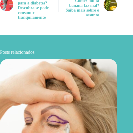
Comer muita
para a diabetes?
banana faz mal?
Descubra se pode
Saiba mais sobre o
consumir
assunto
tranquilamente
Posts relacionados