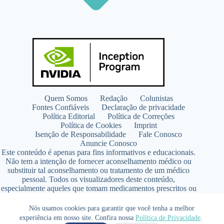
Quem Somos
Redação
Colunistas
Fontes Confiáveis
Declaração de privacidade
Política Editorial
Política de Correções
Política de Cookies
Imprint
Isenção de Responsabilidade
Fale Conosco
Anuncie Conosco
Este conteúdo é apenas para fins informativos e educacionais.
Não tem a intenção de fornecer aconselhamento médico ou
substituir tal aconselhamento ou tratamento de um médico
pessoal. Todos os visualizadores deste conteúdo,
especialmente aqueles que tomam medicamentos prescritos ou
de venda livre, devem consultar seus médicos antes de iniciar
qualquer programa de nutrição, suplementação ou estilo de
Nós usamos cookies para garantir que você tenha a melhor
vida.
experiência em nosso site. Confira nossa
Política de Privacidade
.