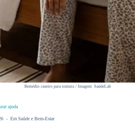
Remédio caseiro para tontura / Imagem: SaúdeLab
urar ajuda
26
Em
Saúde e Bem-Estar