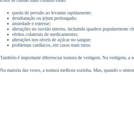
Entre as causas mais comuns estão:
queda de pressão ao levantar rapidamente;
desidratação ou jejum prolongado;
ansiedade e estresse;
alterações no ouvido interno, incluindo quadros popularmente ch
efeitos colaterais de medicamentos;
alterações nos níveis de açúcar no sangue;
problemas cardíacos, em casos mais raros.
Também é importante diferenciar tontura de vertigem. Na vertigem, a s
Na maioria das vezes, a tontura melhora sozinha. Mas, quando o sintoma