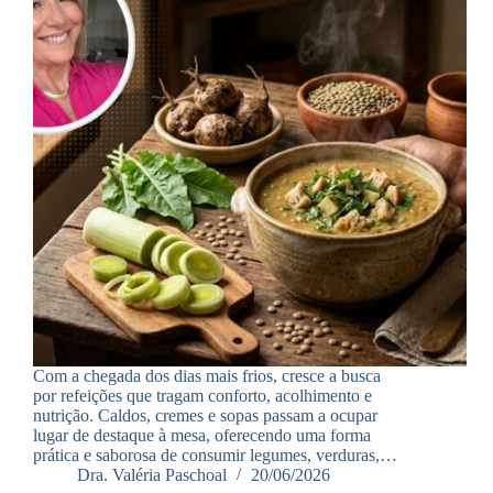
Com a chegada dos dias mais frios, cresce a busca
por refeições que tragam conforto, acolhimento e
nutrição. Caldos, cremes e sopas passam a ocupar
lugar de destaque à mesa, oferecendo uma forma
prática e saborosa de consumir legumes, verduras,…
Dra. Valéria Paschoal
20/06/2026