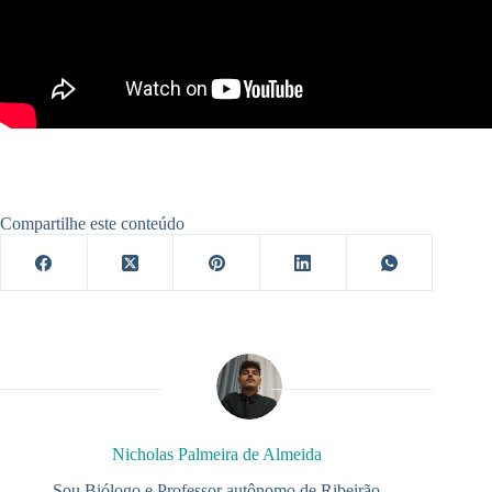
Compartilhe este conteúdo
Nicholas Palmeira de Almeida
Sou Biólogo e Professor autônomo de Ribeirão