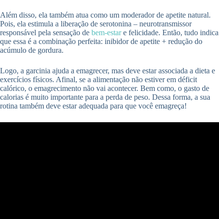
Além disso, ela também atua como um moderador de apetite natural.
Pois, ela estimula a liberação de serotonina – neurotransmissor
responsável pela sensação de
bem-estar
e felicidade. Então, tudo indica
que essa é a combinação perfeita: inibidor de apetite + redução do
acúmulo de gordura.
Logo, a garcinia ajuda a emagrecer, mas deve estar associada a dieta e
exercícios físicos. Afinal, se a alimentação não estiver em déficit
calórico, o emagrecimento não vai acontecer. Bem como, o gasto de
calorias é muito importante para a perda de peso. Dessa forma, a sua
rotina também deve estar adequada para que você emagreça!