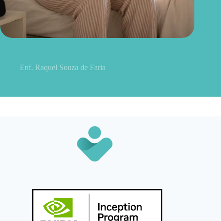
Acordo cansado mesmo dormindo 8 horas? O problema pode
não ser falta de sono
Enf. Raquel Souza de Faria