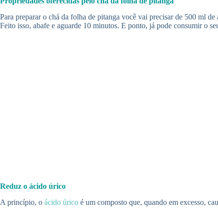
Propriedades oferecidas pelo chá da folha de pitanga
Para preparar o chá da folha de pitanga você vai precisar de 500 ml de 
Feito isso, abafe e aguarde 10 minutos. E ponto, já pode consumir o se
Reduz o ácido úrico
A princípio, o
ácido úrico
é um composto que, quando em excesso, caus