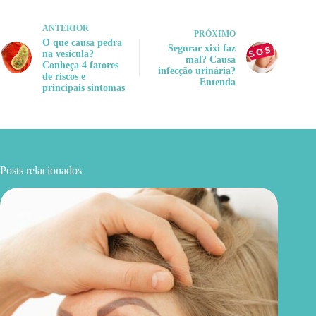
ANTERIOR
PRÓXIMO
O que causa pedra
Segurar xixi faz
na vesícula?
mal? Causa
Conheça 4 fatores
infecção urinária?
de riscos e
Entenda
principais sintomas
Posts relacionados