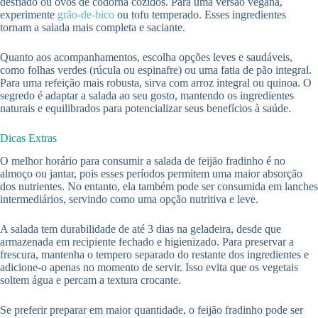
desfiado ou ovos de codorna cozidos. Para uma versão vegana,
experimente
grão-de-bico
ou tofu temperado. Esses ingredientes
tornam a salada mais completa e saciante.
Quanto aos acompanhamentos, escolha opções leves e saudáveis,
como folhas verdes (rúcula ou espinafre) ou uma fatia de pão integral.
Para uma refeição mais robusta, sirva com arroz integral ou quinoa. O
segredo é adaptar a salada ao seu gosto, mantendo os ingredientes
naturais e equilibrados para potencializar seus benefícios à saúde.
Dicas Extras
O melhor horário para consumir a salada de feijão fradinho é no
almoço ou jantar, pois esses períodos permitem uma maior absorção
dos nutrientes. No entanto, ela também pode ser consumida em lanches
intermediários, servindo como uma opção nutritiva e leve.
A salada tem durabilidade de até 3 dias na geladeira, desde que
armazenada em recipiente fechado e higienizado. Para preservar a
frescura, mantenha o tempero separado do restante dos ingredientes e
adicione-o apenas no momento de servir. Isso evita que os vegetais
soltem água e percam a textura crocante.
Se preferir preparar em maior quantidade, o feijão fradinho pode ser