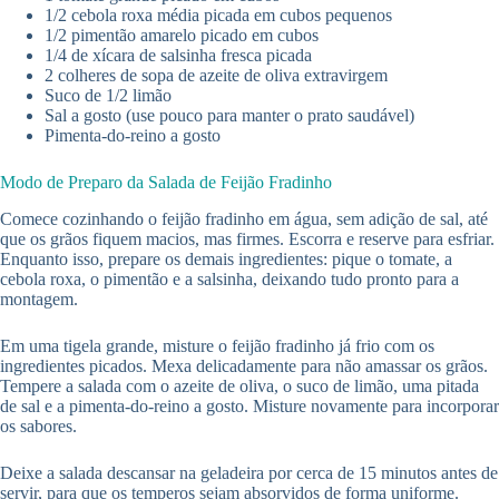
1/2 cebola roxa média picada em cubos pequenos
1/2 pimentão amarelo picado em cubos
1/4 de xícara de salsinha fresca picada
2 colheres de sopa de azeite de oliva extravirgem
Suco de 1/2 limão
Sal a gosto (use pouco para manter o prato saudável)
Pimenta-do-reino a gosto
Modo de Preparo da Salada de Feijão Fradinho
Comece cozinhando o feijão fradinho em água, sem adição de sal, até
que os grãos fiquem macios, mas firmes. Escorra e reserve para esfriar.
Enquanto isso, prepare os demais ingredientes: pique o tomate, a
cebola roxa, o pimentão e a salsinha, deixando tudo pronto para a
montagem.
Em uma tigela grande, misture o feijão fradinho já frio com os
ingredientes picados. Mexa delicadamente para não amassar os grãos.
Tempere a salada com o azeite de oliva, o suco de limão, uma pitada
de sal e a pimenta-do-reino a gosto. Misture novamente para incorporar
os sabores.
Deixe a salada descansar na geladeira por cerca de 15 minutos antes de
servir, para que os temperos sejam absorvidos de forma uniforme.