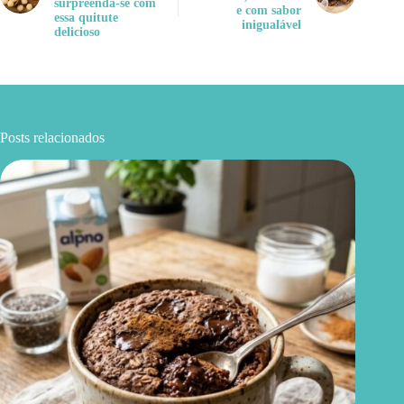
surpreenda-se com
e com sabor
essa quitute
inigualável
delicioso
Posts relacionados