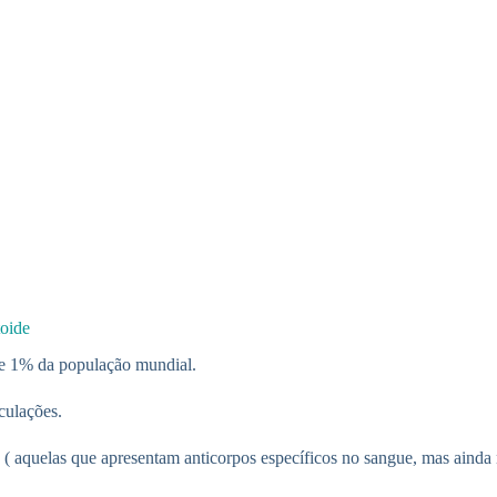
toide
de 1% da população mundial.
culações.
 aquelas que apresentam anticorpos específicos no sangue, mas ainda nã