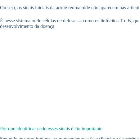
Ou seja, os sinais iniciais da artrite reumatoide não aparecem nas arti
É nesse sistema onde células de defesa — como os linfócitos T e B, 
desenvolvimento da doença.
Por que identificar cedo esses sinais é tão importante
Segundo os pesquisadores, compreender essa fase silenciosa da artrite 