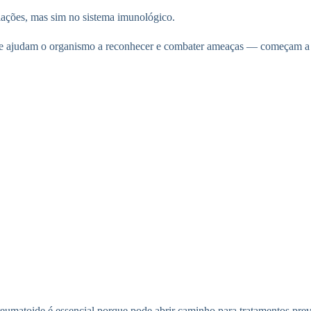
culações, mas sim no sistema imunológico.
que ajudam o organismo a reconhecer e combater ameaças — começam a 
reumatoide é essencial porque pode abrir caminho para tratamentos prev