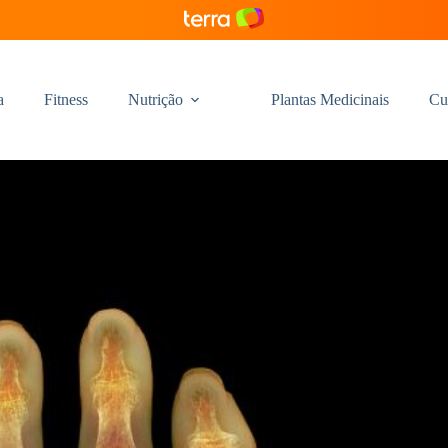
a
Fitness
Nutrição
Plantas Medicinais
Cu