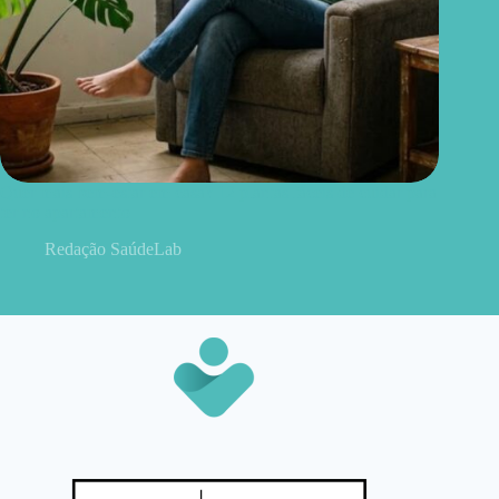
Quer mais bem-estar em casa? 12 plantas fáceis de cuidar para
ter no apartamento
Redação SaúdeLab