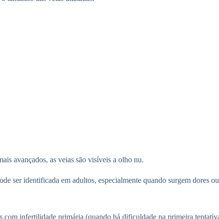
ais avançados, as veias são visíveis a olho nu.
 ser identificada em adultos, especialmente quando surgem dores ou d
 com infertilidade primária (quando há dificuldade na primeira tentati