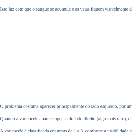
Isso faz com que o sangue se acumule e as veias fiquem visivelmente di
O problema costuma aparecer principalmente do lado esquerdo, por uma q
Quando a varicocele aparece apenas do lado direito (algo mais raro), o
A varicocele é classificada em graus de 1 a 3, conforme a visibilidade 