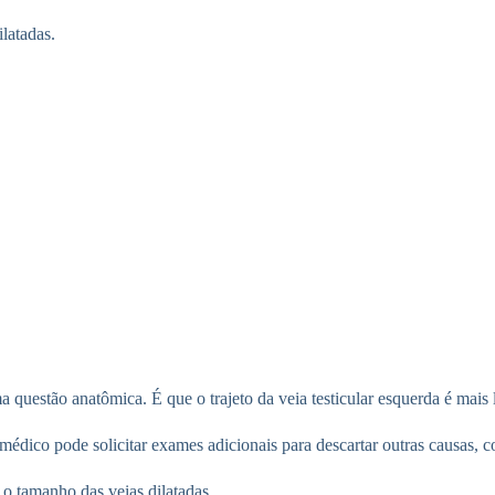
latadas.
uestão anatômica. É que o trajeto da veia testicular esquerda é mais l
 médico pode solicitar exames adicionais para descartar outras causas,
e o tamanho das veias dilatadas.