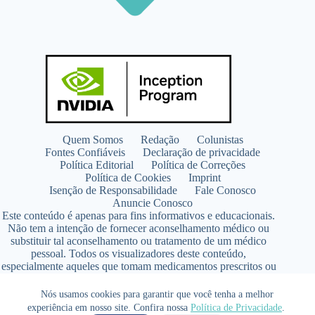
Quem Somos
Redação
Colunistas
Fontes Confiáveis
Declaração de privacidade
Política Editorial
Política de Correções
Política de Cookies
Imprint
Isenção de Responsabilidade
Fale Conosco
Anuncie Conosco
Este conteúdo é apenas para fins informativos e educacionais.
Não tem a intenção de fornecer aconselhamento médico ou
substituir tal aconselhamento ou tratamento de um médico
pessoal. Todos os visualizadores deste conteúdo,
especialmente aqueles que tomam medicamentos prescritos ou
de venda livre, devem consultar seus médicos antes de iniciar
qualquer programa de nutrição, suplementação ou estilo de
Nós usamos cookies para garantir que você tenha a melhor
vida.
experiência em nosso site. Confira nossa
Política de Privacidade
.