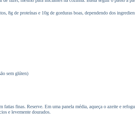
l de fazer, mesmo para iniciantes na cozinha. Basta seguir o passo a pa
, 8g de proteínas e 10g de gorduras boas, dependendo dos ingredientes
são sem glúten)
tias finas. Reserve. Em uma panela média, aqueça o azeite e refogue 
cios e levemente dourados.