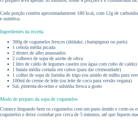
O preparo leva apenas 30 minutos, rende 4 porções e é considerada fáci
Cada porção contém aproximadamente 180 kcal, com 12g de carboidratos
e nutritiva.
Ingredientes da receita
300g de cogumelos frescos (shiitake, champignon ou paris)
1 cebola média picada
2 dentes de alho amassados
2 colheres de sopa de azeite de oliva
1 litro de caldo de legumes caseiro (ou água com cubo de caldo)
1 batata média cortada em cubos (para dar cremosidade)
1 colher de sopa de farinha de trigo (ou amido de milho para ver
100ml de creme de leite (ou leite de coco para versão vegana)
Sal, pimenta-do-reino e salsinha fresca a gosto
Modo de preparo da sopa de cogumelos
Comece limpando bem os cogumelos com um pano úmido e corte-os em fa
cogumelos e deixe cozinhar por cerca de 5 minutos, até que fiquem ma