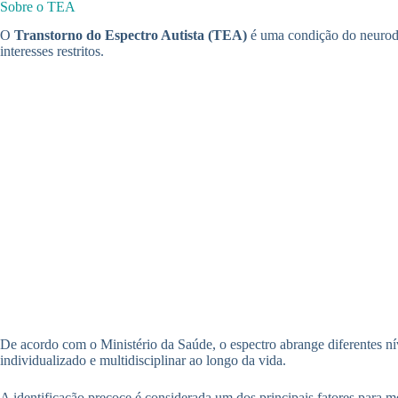
Sobre o TEA
O
Transtorno do Espectro Autista (TEA)
é uma condição do neurode
interesses restritos.
De acordo com o Ministério da Saúde, o espectro abrange diferentes n
individualizado e multidisciplinar ao longo da vida.
A identificação precoce é considerada um dos principais fatores para m