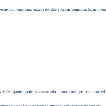
senvolvimento caracterizada por diferenças na comunicação, na interaç
íveis de suporte e pode estar associado a outras condições, como ansi
elhorar o prognóstico e ampliar a autonomia das pessoas no espectro.