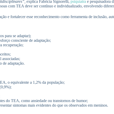
idisciplinares”,
explica Fabrícia Signorelli,
psiquiatra
e pesquisadora 
oas com TEA deve ser contínuo e individualizado, envolvendo diferent
zação e fortalecer esse reconhecimento como ferramenta de inclusão, a
s para se adaptar);
sforço consciente de adaptação;
ra recuperação;
ceitos;
l associadas;
o de adaptação.
TEA, o equivalente a 1,2% da população;
(0,9%);
;
antes do TEA, como ansiedade ou transtornos de humor;
resentar sintomas mais evidentes do que os observados em meninos.